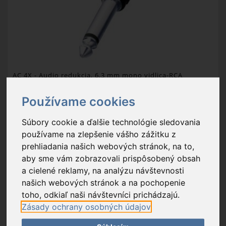
AC 4X
- Audio redukcia, 6,3 mm mono vidlica-RCA
zásuvka, blister
Používame cookies
0,99 €
Súbory cookie a ďalšie technológie sledovania
Na sklade
používame na zlepšenie vášho zážitku z
prehliadania našich webových stránok, na to,
prípojky: Ø6,3 mm vidlica / RCA zásuvka; ďalšie informácie: mono
aby sme vám zobrazovali prispôsobený obsah
a cielené reklamy, na analýzu návštevnosti
Balenie: 1 ks
našich webových stránok a na pochopenie
Exportný kartón: 1 ks
toho, odkiaľ naši návštevníci prichádzajú.
Zásady ochrany osobných údajov
PRIDAŤ DO KOŠÍKA