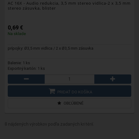
AC 16X
- Audio redukcia, 3,5 mm stereo vidlica-2 x 3,5 mm
stereo zásuvka, blister
0,69 €
Na sklade
prípojky: Ø3,5 mm vidlica / 2 x Ø3,5 mm zásuvka
Balenie: 1 ks
Exportný kartón: 1 ks
PRIDAŤ DO KOŠÍKA
OBĽÚBENÉ
8 nájdených výrobkov podľa zadaných kritérií.