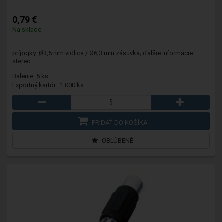
0,79 €
Na sklade
prípojky: Ø3,5 mm vidlica / Ø6,3 mm zásuvka; ďalšie informácie:
stereo
Balenie: 5 ks
Exportný kartón: 1 000 ks
PRIDAŤ DO KOŠÍKA
OBĽÚBENÉ