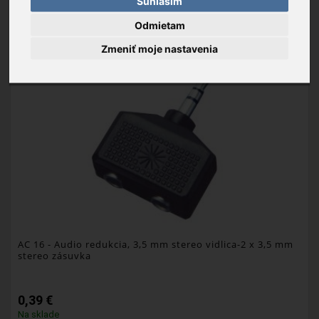
Súhlasím
OBĽÚBENÉ
Odmietam
Zmeniť moje nastavenia
AC 16
- Audio redukcia, 3,5 mm stereo vidlica-2 x 3,5 mm
stereo zásuvka
0,39 €
Na sklade