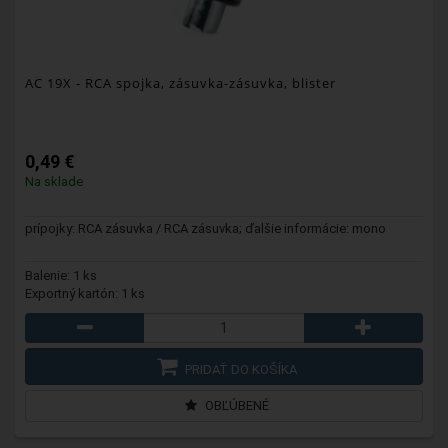
AC 19X
- RCA spojka, zásuvka-zásuvka, blister
0,49 €
Na sklade
prípojky: RCA zásuvka / RCA zásuvka; ďalšie informácie: mono
Balenie: 1 ks
Exportný kartón: 1 ks
PRIDAŤ DO KOŠÍKA
OBĽÚBENÉ