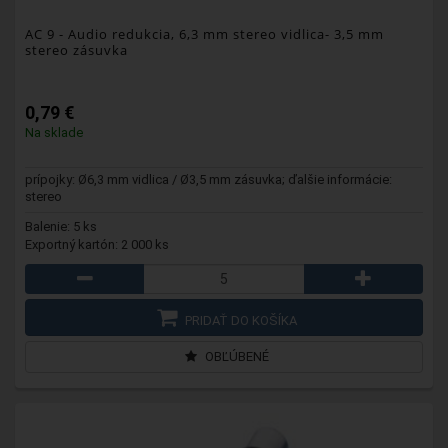
AC 9
- Audio redukcia, 6,3 mm stereo vidlica- 3,5 mm
stereo zásuvka
0,79 €
Na sklade
prípojky: Ø6,3 mm vidlica / Ø3,5 mm zásuvka; ďalšie informácie:
stereo
Balenie: 5 ks
Exportný kartón: 2 000 ks
PRIDAŤ DO KOŠÍKA
OBĽÚBENÉ