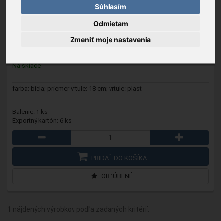
Súhlasím
WFM 2
- Nástenný ventilátor
Odmietam
Zmeniť moje nastavenia
47,59 €
Na sklade
farba: biela; priemer vrtule: 18 cm; vrtule: plast
Balenie: 1 ks
Exportný kartón: 6 ks
PRIDAŤ DO KOŠÍKA
OBĽÚBENÉ
1 nájdených výrobkov podľa zadaných kritérií.