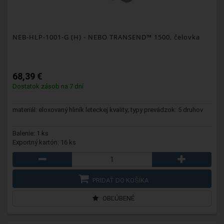
NEB-HLP-1001-G (H)
- NEBO TRANSEND™ 1500, čelovka
68,39 €
Dostatok zásob na 7 dní
materiál: eloxovaný hliník leteckej kvality; typy prevádzok: 5 druhov
Balenie: 1 ks
Exportný kartón: 16 ks
PRIDAŤ DO KOŠÍKA
OBĽÚBENÉ