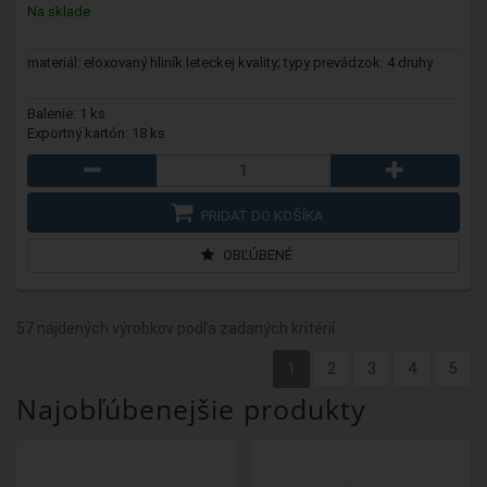
Na sklade
materiál: eloxovaný hliník leteckej kvality; typy prevádzok: 4 druhy
Balenie: 1 ks
Exportný kartón: 18 ks
PRIDAŤ DO KOŠÍKA
OBĽÚBENÉ
57 nájdených výrobkov podľa zadaných kritérií.
1
2
3
4
5
Najobľúbenejšie produkty