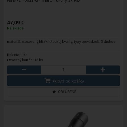
NEB-FLT-0033-G
- NEBO Torchy 2k HD
47,09 €
Na sklade
materiál: eloxovaný hliník leteckej kvality; typy prevádzok: 5 druhov
Balenie: 1 ks
Exportný kartón: 16 ks
PRIDAŤ DO KOŠÍKA
OBĽÚBENÉ