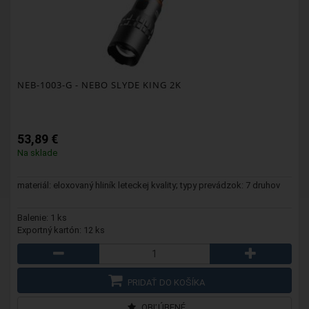
NEB-1003-G
- NEBO SLYDE KING 2K
53,89 €
Na sklade
materiál: eloxovaný hliník leteckej kvality; typy prevádzok: 7 druhov
Balenie: 1 ks
Exportný kartón: 12 ks
PRIDAŤ DO KOŠÍKA
OBĽÚBENÉ