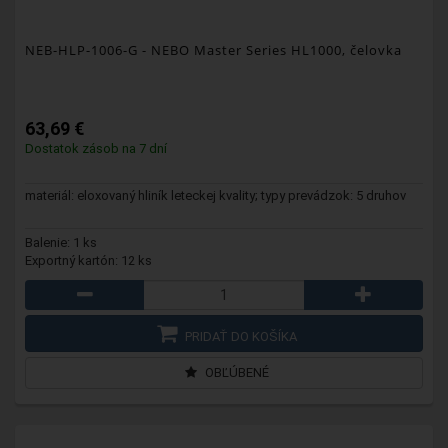
NEB-HLP-1006-G
- NEBO Master Series HL1000, čelovka
63,69 €
Dostatok zásob na 7 dní
materiál: eloxovaný hliník leteckej kvality; typy prevádzok: 5 druhov
Balenie: 1 ks
Exportný kartón: 12 ks
PRIDAŤ DO KOŠÍKA
OBĽÚBENÉ