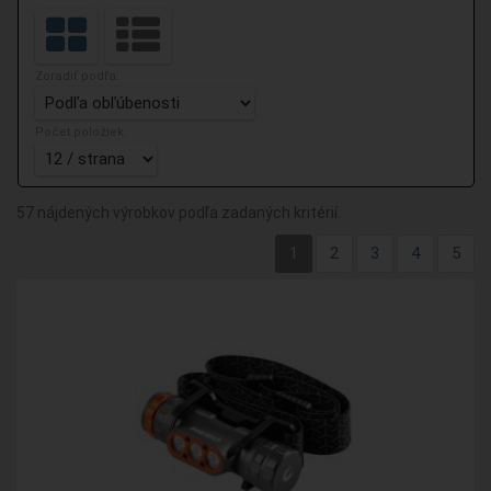
Zoradiť podľa:
Počet položiek:
57 nájdených výrobkov podľa zadaných kritérií.
1
2
3
4
5