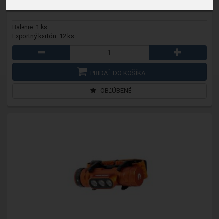
materiál: eloxovaný hliník leteckej kvality; typy prevádzok: 3 druhy
Balenie: 1 ks
Exportný kartón: 12 ks
PRIDAŤ DO KOŠÍKA
OBĽÚBENÉ