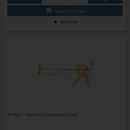
PRIDAŤ DO KOŠÍKA
OBĽÚBENÉ
WT9027
- Worksite vytláčacia pištoľ