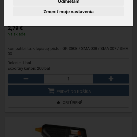
Odmietam
SMA 067T
- Lepiaca tyčinka, 11x100mm, 10 ks/balenie
Zmeniť moje nastavenia
2,79 €
Na sklade
kompatibilita: k lepiacej pištoli GK-380B / SMA 008 / SMA 007 / SMA
00...
Balenie: 1 bal
Exportný kartón: 200 bal
PRIDAŤ DO KOŠÍKA
OBĽÚBENÉ