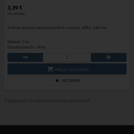
3,39 €
Na sklade
funkcia: kovová extruzívna pištoľ; rozmery: dĺžka: 340 mm
Balenie: 1 ks
Exportný kartón: 24 ks
PRIDAŤ DO KOŠÍKA
OBĽÚBENÉ
5 nájdených výrobkov podľa zadaných kritérií.