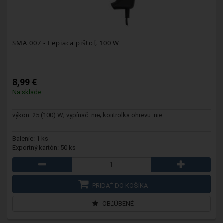
SMA 007
- Lepiaca pištoľ, 100 W
8,99 €
Na sklade
výkon: 25 (100) W; vypínač: nie; kontrolka ohrevu: nie
Balenie: 1 ks
Exportný kartón: 50 ks
PRIDAŤ DO KOŠÍKA
OBĽÚBENÉ