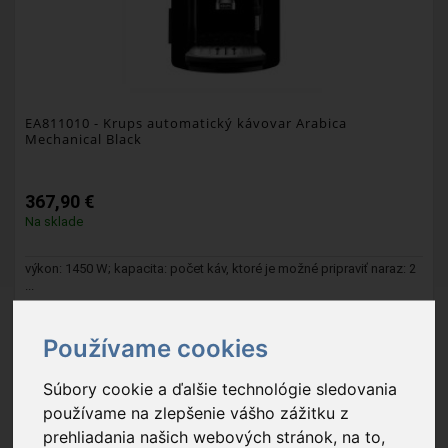
EA811010
- Krups automatický kávovar Arabica
Mechanical Black
367,90 €
Na sklade
výkon: 1450 W; kapacita: počet káv, ktoré je možné pripraviť naraz: 2
...
Balenie: 1 ks
Exportný kartón: 1 ks
Používame cookies
Súbory cookie a ďalšie technológie sledovania
PRIDAŤ DO KOŠÍKA
používame na zlepšenie vášho zážitku z
prehliadania našich webových stránok, na to,
OBĽÚBENÉ