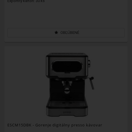
Exportný kartón: 30 ks
OBĽÚBENÉ
ESCM15DBK
- Gorenje digitálny presso kávovar