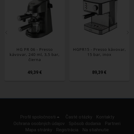
HG PR 06 - Presso
HGPR15 - Presso kávovar,
kávovar, 240 ml, 3,5 bar,
15 bar, inox
čierna
49,39 €
89,39 €
Profil spoločnosti
Časté otázky
Kontakty
Ochrana osobných údajov
Spôsob dodania
Partneri
Mapa stránky
Registrácia
Na stiahnutie