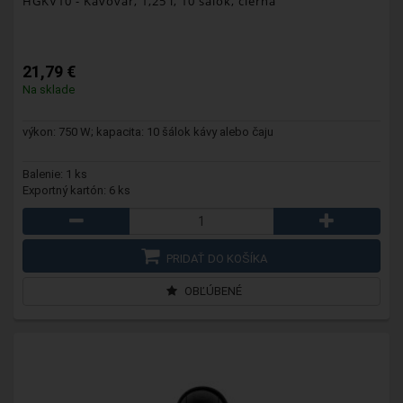
HGKV10
- Kávovar, 1,25 l, 10 šálok, čierna
21,79 €
Na sklade
výkon: 750 W; kapacita: 10 šálok kávy alebo čaju
Balenie: 1 ks
Exportný kartón: 6 ks
PRIDAŤ DO KOŠÍKA
OBĽÚBENÉ