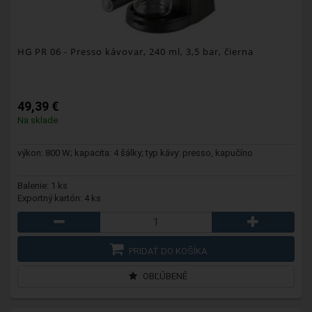
HG PR 06
- Presso kávovar, 240 ml, 3,5 bar, čierna
49,39 €
Na sklade
výkon: 800 W; kapacita: 4 šálky; typ kávy: presso, kapučíno
Balenie: 1 ks
Exportný kartón: 4 ks
PRIDAŤ DO KOŠÍKA
OBĽÚBENÉ