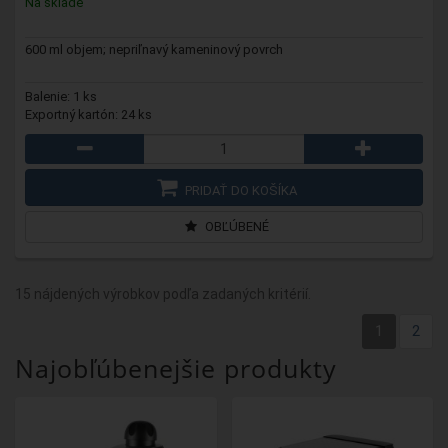
Na sklade
600 ml objem; nepriľnavý kameninový povrch
Balenie: 1 ks
Exportný kartón: 24 ks
PRIDAŤ DO KOŠÍKA
OBĽÚBENÉ
15 nájdených výrobkov podľa zadaných kritérií.
1
2
Najobľúbenejšie produkty