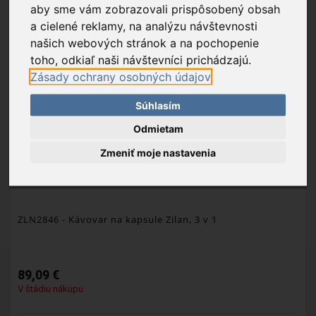
aby sme vám zobrazovali prispôsobený obsah
a cielené reklamy, na analýzu návštevnosti
našich webových stránok a na pochopenie
NEW
toho, odkiaľ naši návštevníci prichádzajú.
Zásady ochrany osobných údajov
Súhlasím
Odmietam
Zmeniť moje nastavenia
ZLN2846
- Kávovar na kapsule Zilan, 3 v 1
89,09 €
V štádiu nákupu