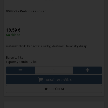
9082-3
- Pedrini kávovar
18,59 €
Na sklade
materiál: hliník; kapacita: 2 šálky; vlastnosť: taliansky dizajn
Balenie: 1 ks
Exportný kartón: 12 ks
PRIDAŤ DO KOŠÍKA
OBĽÚBENÉ