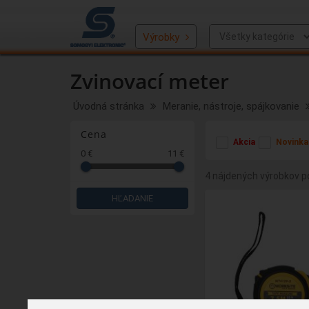
Výrobky
Zvinovací meter
Úvodná stránka
Meranie, nástroje, spájkovanie
Cena
Akcia
Novinka
0 €
11 €
4 nájdených výrobkov po
HĽADANIE