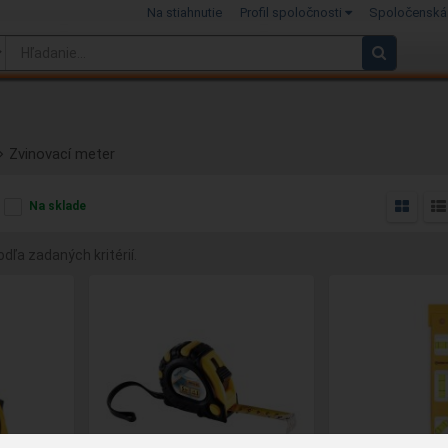
Na stiahnutie
Profil spoločnosti
Spoločenská
Zvinovací meter
Na sklade
dľa zadaných kritérií.