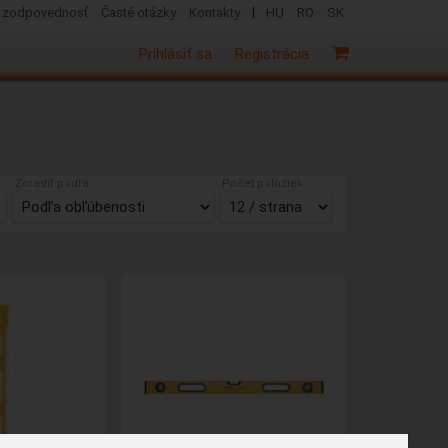
|
 zodpovednosť
Časté otázky
Kontakty
HU
RO
SK
Prihlásiť sa
Registrácia
Zoradiť podľa:
Počet položiek: