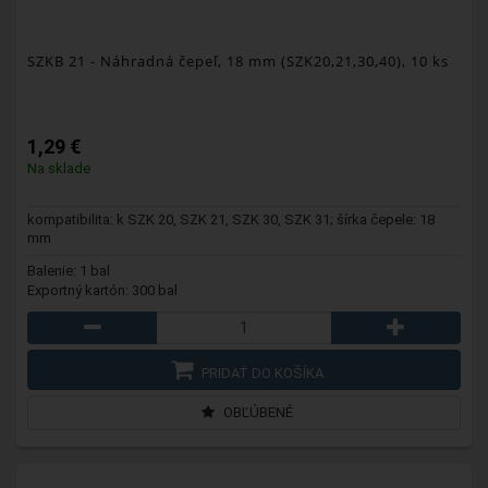
SZKB 21
- Náhradná čepeľ, 18 mm (SZK20,21,30,40), 10 ks
1,29 €
Na sklade
kompatibilita: k SZK 20, SZK 21, SZK 30, SZK 31; šírka čepele: 18
mm
Balenie: 1 bal
Exportný kartón: 300 bal
PRIDAŤ DO KOŠÍKA
OBĽÚBENÉ