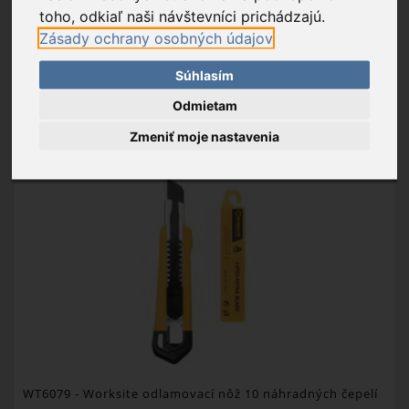
Exportný kartón: 300 ks
toho, odkiaľ naši návštevníci prichádzajú.
Zásady ochrany osobných údajov
Súhlasím
PRIDAŤ DO KOŠÍKA
Odmietam
OBĽÚBENÉ
Zmeniť moje nastavenia
WT6079
- Worksite odlamovací nôž 10 náhradných čepelí