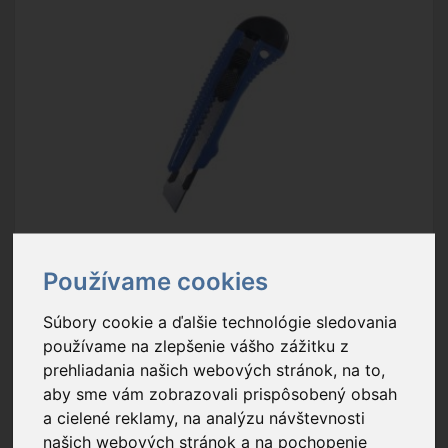
SZK 21
- Odlamovací nôž
Používame cookies
Súbory cookie a ďalšie technológie sledovania
1,79 €
Na sklade
používame na zlepšenie vášho zážitku z
prehliadania našich webových stránok, na to,
materiál krytu: plast; kovová lišta na čepeľ: áno
aby sme vám zobrazovali prispôsobený obsah
a cielené reklamy, na analýzu návštevnosti
Balenie: 1 ks
našich webových stránok a na pochopenie