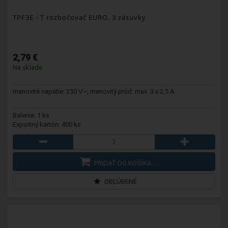
TPF3E
- T rozbočovač EURO, 3 zásuvky
2,79 €
Na sklade
menovité napätie: 250 V~; menovitý prúd: max. 3 x 2,5 A
Balenie: 1 ks
Exportný kartón: 400 ks
PRIDAŤ DO KOŠÍKA
OBĽÚBENÉ