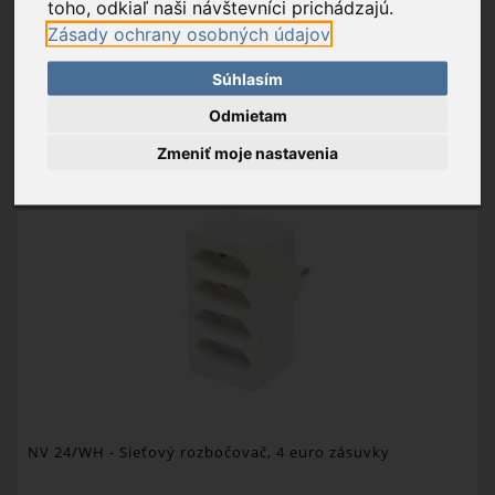
toho, odkiaľ naši návštevníci prichádzajú.
Zásady ochrany osobných údajov
PRIDAŤ DO KOŠÍKA
Súhlasím
OBĽÚBENÉ
Odmietam
Zmeniť moje nastavenia
NV 24/WH
- Sieťový rozbočovač, 4 euro zásuvky