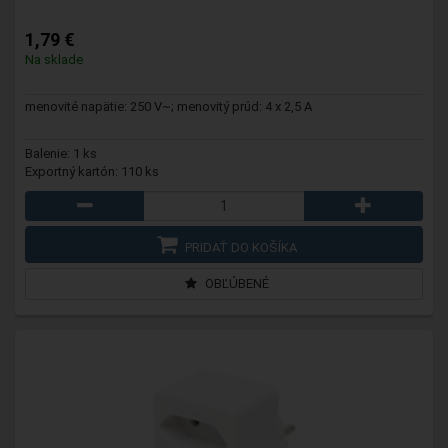
1,79 €
Na sklade
menovité napätie: 250 V~; menovitý prúd: 4 x 2,5 A
Balenie: 1 ks
Exportný kartón: 110 ks
PRIDAŤ DO KOŠÍKA
OBĽÚBENÉ