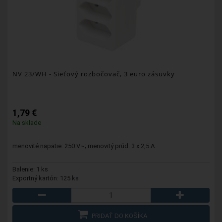
NV 23/WH
- Sieťový rozbočovač, 3 euro zásuvky
1,79 €
Na sklade
menovité napätie: 250 V~; menovitý prúd: 3 x 2,5 A
Balenie: 1 ks
Exportný kartón: 125 ks
PRIDAŤ DO KOŠÍKA