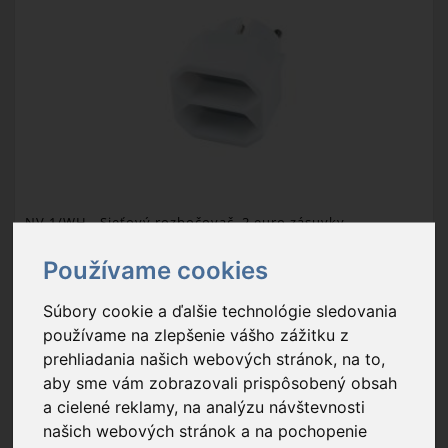
NV 1/WH
- Sieťový rozbočovač, 2 euro zásuvky
Používame cookies
1,29 €
Súbory cookie a ďalšie technológie sledovania
Na sklade
používame na zlepšenie vášho zážitku z
prehliadania našich webových stránok, na to,
menovité napätie: 250 V~; menovitý prúd: 2 x 2,5 A
aby sme vám zobrazovali prispôsobený obsah
a cielené reklamy, na analýzu návštevnosti
Balenie: 1 ks
našich webových stránok a na pochopenie
Exportný kartón: 300 ks