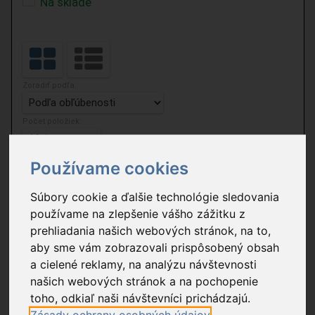
Na sklade
Zoradiť podľa:
Počet položiek:
Používame cookies
1 nájdených výrobkov podľa zadaných kritérií.
Súbory cookie a ďalšie technológie sledovania
používame na zlepšenie vášho zážitku z
prehliadania našich webových stránok, na to,
aby sme vám zobrazovali prispôsobený obsah
a cielené reklamy, na analýzu návštevnosti
našich webových stránok a na pochopenie
toho, odkiaľ naši návštevníci prichádzajú.
Zásady ochrany osobných údajov