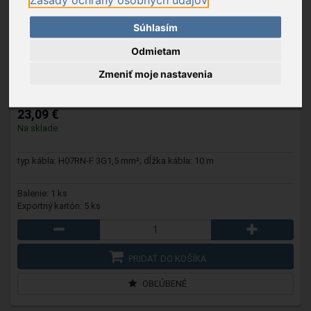
Súhlasím
Odmietam
NV 7-10/GY
- Predlžovací prívod, sivý, 10m, gumený,
3x1,5nmm
Zmeniť moje nastavenia
23,09 €
Na sklade
typ kábla: H07RN-F 3G1,5 mm²; dĺžka kábla: 10 m
Balenie: 1 ks
Exportný kartón: 5 ks
PRIDAŤ DO KOŠÍKA
OBĽÚBENÉ