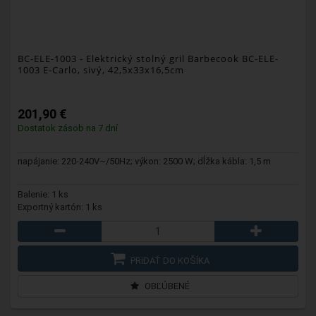
BC-ELE-1003
- Elektrický stolný gril Barbecook BC-ELE-
1003 E-Carlo, sivý, 42,5x33x16,5cm
201,90 €
Dostatok zásob na 7 dní
napájanie: 220-240V~/50Hz; výkon: 2500 W; dĺžka kábla: 1,5 m
Balenie: 1 ks
Exportný kartón: 1 ks
PRIDAŤ DO KOŠÍKA
OBĽÚBENÉ