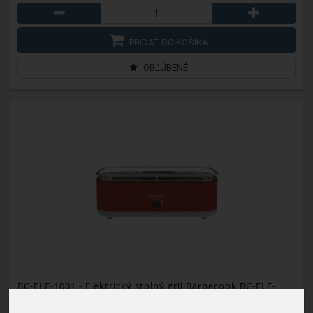
PRIDAŤ DO KOŠÍKA
OBĽÚBENÉ
BC-ELE-1001
- Elektrický stolný gril Barbecook BC-ELE-
1001 E-Carlo, červený, 42,5x33x16,5cm