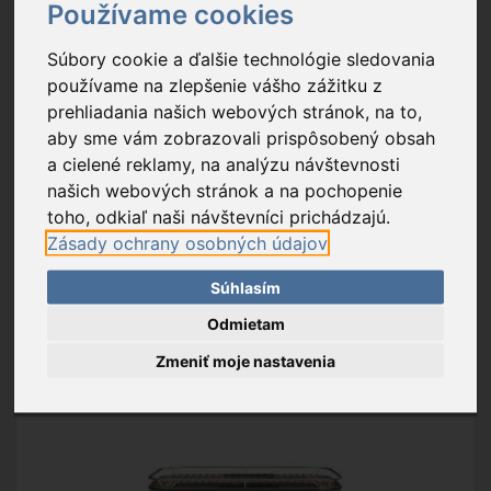
Používame cookies
201,90 €
Súbory cookie a ďalšie technológie sledovania
Na sklade
používame na zlepšenie vášho zážitku z
prehliadania našich webových stránok, na to,
napájanie: 220-240V~/50Hz; výkon: 2500 W; dĺžka kábla: 1,5 m
aby sme vám zobrazovali prispôsobený obsah
a cielené reklamy, na analýzu návštevnosti
Balenie: 1 ks
našich webových stránok a na pochopenie
Exportný kartón: 1 ks
toho, odkiaľ naši návštevníci prichádzajú.
Zásady ochrany osobných údajov
PRIDAŤ DO KOŠÍKA
Súhlasím
OBĽÚBENÉ
Odmietam
Zmeniť moje nastavenia