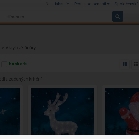
Na stiahnutie
Profil spoločnosti
Spoločenská
Akrylové figúry
Na sklade
dľa zadaných kritérií.