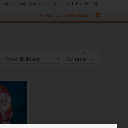
|
 zodpovednosť
Časté otázky
Kontakty
HU
RO
SK
Prihlásiť sa
Registrácia
Zoradiť podľa:
Počet položiek: