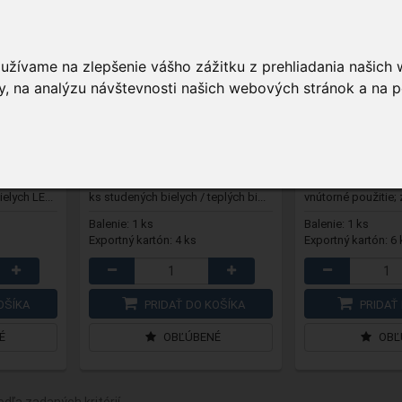
akrylu, 90
KDA 30
- Sob z akrylu, na
KDA 11
- Mikulá
oužívame na zlepšenie vášho zážitku z prehliadania našich
vonkajšie použitie
, na analýzu návštevnosti našich webových stránok a na p
97,29 €
11,69 €
Na sklade
Na sklade
použitie; 80
na vonkajšie a vnútorné použitie; 50
umiestnenie: na vo
elych LE...
ks studených bielych / teplých bi...
vnútorné použitie; 
Balenie: 1 ks
Balenie: 1 ks
Exportný kartón: 4 ks
Exportný kartón: 6 
OŠÍKA
PRIDAŤ DO KOŠÍKA
PRIDAŤ 
É
OBĽÚBENÉ
OBĽ