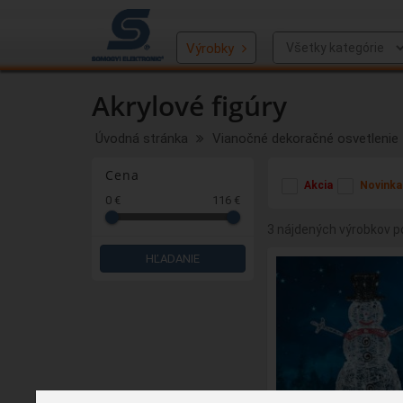
Výrobky
Akrylové figúry
Úvodná stránka
Vianočné dekoračné osvetlenie
Cena
Akcia
Novinka
0 €
116 €
3 nájdených výrobkov po
HĽADANIE