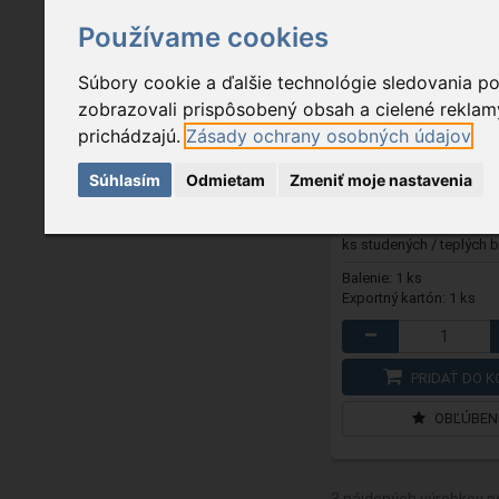
Používame cookies
KDA 9
- Snehuliak z 
Súbory cookie a ďalšie technológie sledovania p
cm
zobrazovali prispôsobený obsah a cielené reklamy
prichádzajú.
Zásady ochrany osobných údajov
115,90 €
Na sklade
Súhlasím
Odmietam
Zmeniť moje nastavenia
na vonkajšie a vnútorné 
ks studených / teplých bi
Balenie: 1 ks
Exportný kartón: 1 ks
PRIDAŤ DO K
OBĽÚBEN