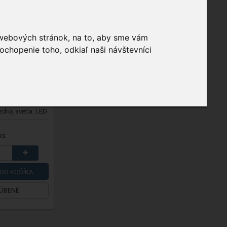
š z akrylu
 webových stránok, na to, aby sme vám
ochopenie toho, odkiaľ naši návštevníci
nkajšie /
zdroj svetla: LED
ks
DO KOŠÍKA
ÚBENÉ