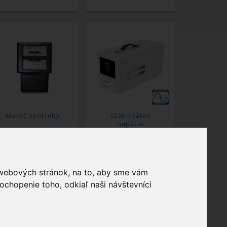
Merač spotreby
Stabilizátor
napätia
 webových stránok, na to, aby sme vám
ochopenie toho, odkiaľ naši návštevníci