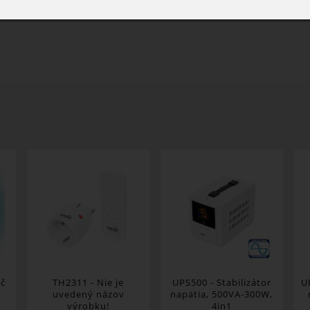
ač
TH2311 - Nie je
UPS500 - Stabilizátor
U
uvedený názov
napätia, 500VA-300W,
výrobku!
4in1