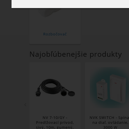
Rozbočovač
Najobľúbenejšie produkty
NV 7-10/GY -
NVK SWITCH - Spín
Predlžovací prívod,
na diaľ. ovládanie,
sivý, 10m, gumený,
3000 W