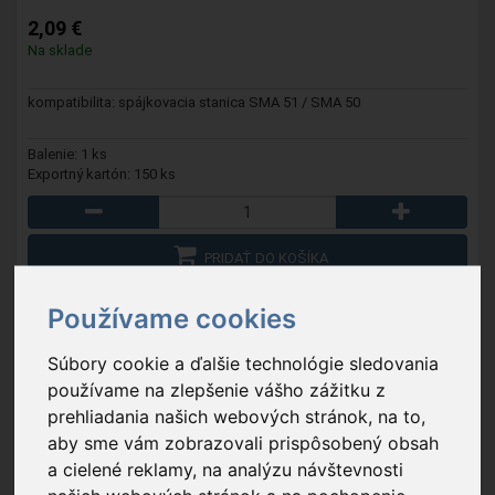
2,09 €
Na sklade
kompatibilita: spájkovacia stanica SMA 51 / SMA 50
Balenie: 1 ks
Exportný kartón: 150 ks
PRIDAŤ DO KOŠÍKA
OBĽÚBENÉ
Používame cookies
Súbory cookie a ďalšie technológie sledovania
používame na zlepšenie vášho zážitku z
prehliadania našich webových stránok, na to,
aby sme vám zobrazovali prispôsobený obsah
a cielené reklamy, na analýzu návštevnosti