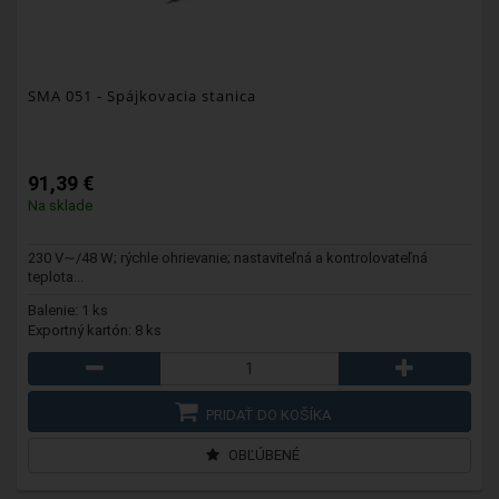
SMA 051
- Spájkovacia stanica
91,39 €
Na sklade
230 V∼/48 W; rýchle ohrievanie; nastaviteľná a kontrolovateľná
teplota...
Balenie: 1 ks
Exportný kartón: 8 ks
PRIDAŤ DO KOŠÍKA
OBĽÚBENÉ