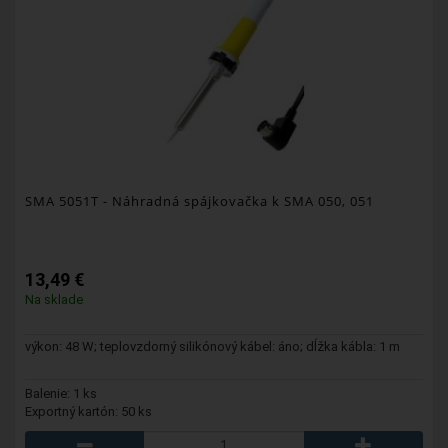
SMA 5051T
- Náhradná spájkovačka k SMA 050, 051
13,49 €
Na sklade
výkon: 48 W; teplovzdorný silikónový kábel: áno; dĺžka kábla: 1 m
Balenie: 1 ks
Exportný kartón: 50 ks