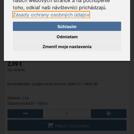
našich webových stránok a na pochopenie
toho, odkiaľ naši návštevníci prichádzajú.
Zásady ochrany osobných údajov
Súhlasím
Odmietam
SMA 057
- Spájkovací hrot
Zmeniť moje nastavenia
2,09 €
Na sklade
kompatibilita: spájkovacia stanica SMA 51 / SMA 50
Balenie: 1 ks
Exportný kartón: 150 ks
PRIDAŤ DO KOŠÍKA