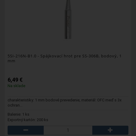
5SI-216N-B1.0
- Spájkovací hrot pre SS-306B, bodový, 1
mm
6,49 €
Na sklade
charakteristiky: 1 mm bodové prevedenie, materiál: OFC meď s 3x
ochran...
Balenie: 1 ks
Exportný kartón: 200 ks