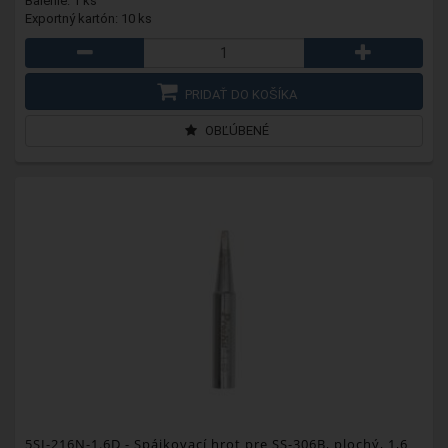
Balenie: 1 ks
Exportný kartón: 10 ks
PRIDAŤ DO KOŠÍKA
OBĽÚBENÉ
5SI-216N-1.6D
- Spájkovací hrot pre SS-306B, plochý, 1,6