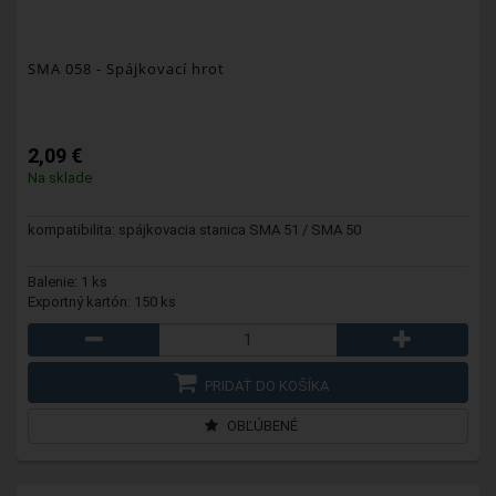
SMA 058
- Spájkovací hrot
2,09 €
Na sklade
kompatibilita: spájkovacia stanica SMA 51 / SMA 50
Balenie: 1 ks
Exportný kartón: 150 ks
PRIDAŤ DO KOŠÍKA
OBĽÚBENÉ