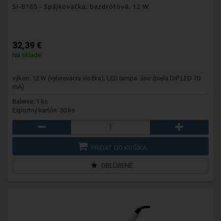
SI-B165
- Spájkovačka, bezdrôtová, 12 W
32,39 €
Na sklade
výkon: 12 W (vyhrievacia vložka); LED lampa: áno (biela DIP LED 70
mA)
Balenie: 1 ks
Exportný kartón: 50 ks
PRIDAŤ DO KOŠÍKA
OBĽÚBENÉ