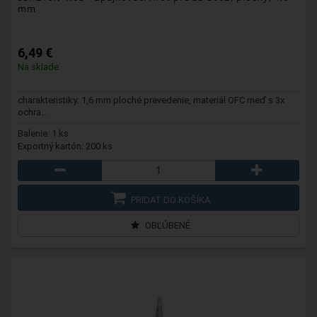
mm
6,49 €
Na sklade
charakteristiky: 1,6 mm ploché prevedenie, materiál OFC meď s 3x
ochra...
Balenie: 1 ks
Exportný kartón: 200 ks
PRIDAŤ DO KOŠÍKA
OBĽÚBENÉ