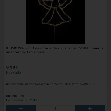
KID501WW
- LED dekorácia do okna, anjel, 6/18 h timer, s
adaptérom, teplá biela
9,19 €
Na sklade
umiestnenie: na vonkajšie / vnútorné použitie; zdroj svetla: LED
Balenie: 1 ks
Exportný kartón: 20 ks