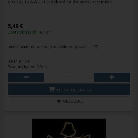
KID 502 B/WW
- LED dekorácia do okna, stromček
5,49 €
Dostatok zásob na 7 dní
umiestnenie: na vnútorné použitie; zdroj svetla: LED
Balenie: 1 ks
Exportný kartón: 20 ks
PRIDAŤ DO KOŠÍKA
OBĽÚBENÉ