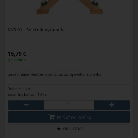
KAD 01
- Svietnik pyramída
15,79 €
Na sklade
umiestnenie: vnútorné použitie; zdroj svetla: žiarovka
Balenie: 1 ks
Exportný kartón: 10 ks
PRIDAŤ DO KOŠÍKA
OBĽÚBENÉ