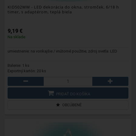
KID502WW
- LED dekorácia do okna, stromček, 6/18 h
timer, s adaptérom, teplá biela
9,19 €
Na sklade
umiestnenie: na vonkajšie / vnútorné použitie; zdroj svetla: LED
Balenie: 1 ks
Exportný kartón: 20 ks
PRIDAŤ DO KOŠÍKA
OBĽÚBENÉ