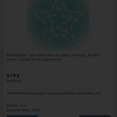
KID503WW
- LED dekorácia do okna, hviezda, 6/18 h
timer, s adaptérom, teplá biela
9,19 €
Na sklade
umiestnenie: na vonkajšie / vnútorné použitie; zdroj svetla: LED
Balenie: 1 ks
Exportný kartón: 20 ks