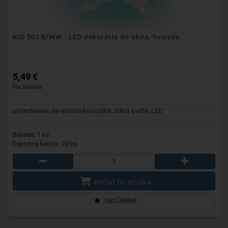
KID 503 B/WW
- LED dekorácia do okna, hviezda
5,49 €
Na sklade
umiestnenie: na vnútorné použitie; zdroj svetla: LED
Balenie: 1 ks
Exportný kartón: 20 ks
PRIDAŤ DO KOŠÍKA
OBĽÚBENÉ