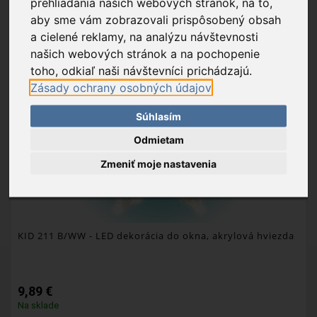
prehliadania našich webových stránok, na to,
OBĽÚBENÉ
aby sme vám zobrazovali prispôsobený obsah
a cielené reklamy, na analýzu návštevnosti
našich webových stránok a na pochopenie
toho, odkiaľ naši návštevníci prichádzajú.
Zásady ochrany osobných údajov
Súhlasím
Odmietam
Zmeniť moje nastavenia
KID 211 B/WW
- LED dekorácia do okna, akrylová hviezda
9,89 €
Na sklade