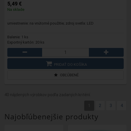
5,49 €
Na sklade
umiestnenie: na vnútorné použitie; zdroj svetla: LED
Balenie: 1 ks
Exportný kartón: 20 ks
PRIDAŤ DO KOŠÍKA
OBĽÚBENÉ
40 nájdených výrobkov podľa zadaných kritérií.
1
2
3
4
Najobľúbenejšie produkty