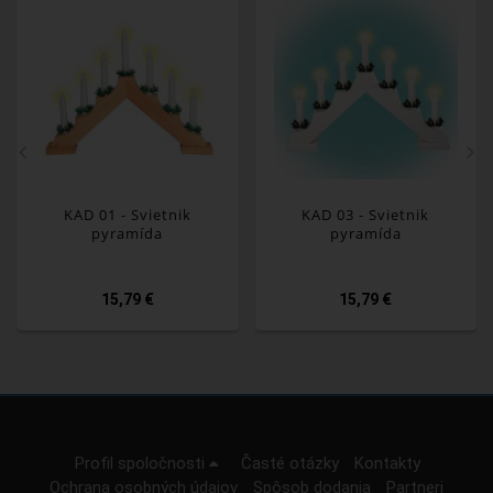
KAD 01 - Svietnik
KAD 03 - Svietnik
pyramída
pyramída
15,79 €
15,79 €
Profil spoločnosti
Časté otázky
Kontakty
Ochrana osobných údajov
Spôsob dodania
Partneri