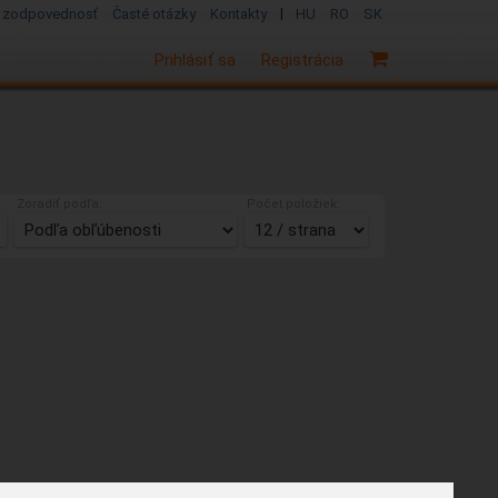
|
 zodpovednosť
Časté otázky
Kontakty
HU
RO
SK
Prihlásiť sa
Registrácia
Zoradiť podľa:
Počet položiek: