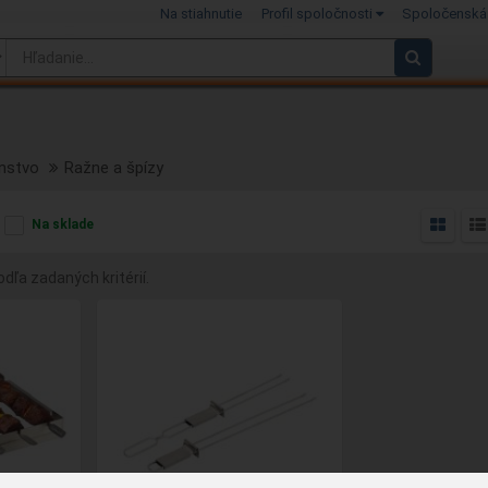
Na stiahnutie
Profil spoločnosti
Spoločenská
enstvo
Ražne a špízy
Na sklade
dľa zadaných kritérií.