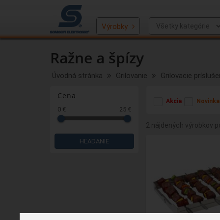
Výrobky
Ražne a špízy
Úvodná stránka
Grilovanie
Grilovacie prísluš
Cena
Akcia
Novinka
0 €
25 €
2 nájdených výrobkov po
HĽADANIE