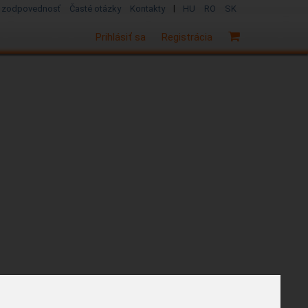
|
 zodpovednosť
Časté otázky
Kontakty
HU
RO
SK
Prihlásiť sa
Registrácia