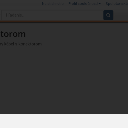
Na stiahnutie
Profil spoločnosti
Spoločenská
ktorom
ny kábel s konektorom