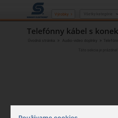
Výrobky
Telefónny kábel s kone
Úvodná stránka
Audio-video doplnky
Telefón
Táto sekcia je prázdna!
Používame cookies